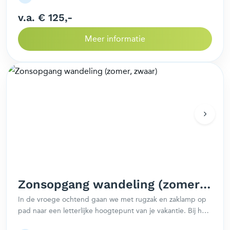
v.a. € 125,-
Meer informatie
Zonsopgang wandeling (zomer,
zwaar)
In de vroege ochtend gaan we met rugzak en zaklamp op
pad naar een letterlijke hoogtepunt van je vakantie. Bij het
verschijnen van de eerste zonnestralen ontstaat er een