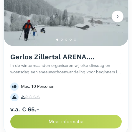
Gerlos Zillertal ARENA.
Wandeling met
In de wintermaanden organiseren wij elke dinsdag en
woensdag een sneeuwschoenwandeling voor beginners in
sneeuwschoenen
Gerlos. Het startpunt hangt af van de hoeveelheid sneeuw
en aanmeldingen. Ervaring is juist geen vereiste.
Max. 10 Personen
v.a. € 65,-
Meer informatie