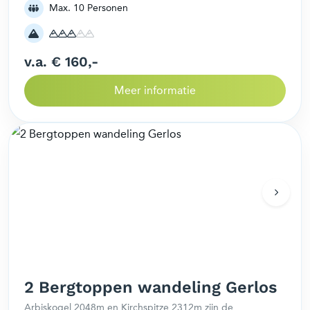
geweldig mooi kleurenspel en de bergtoppen krijgen een
Max. 10 Personen
gouden gloed.
v.a. € 160,-
Meer informatie
2 Bergtoppen wandeling Gerlos
Arbiskogel 2048m en Kirchspitze 2312m zijn de