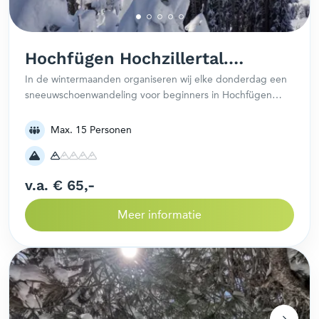
Hochfügen Hochzillertal.
Wandeling met
In de wintermaanden organiseren wij elke donderdag een
sneeuwschoenwandeling voor beginners in Hochfügen
sneeuwschoenen
Hochzillertal. Het startpunt hangt af van de hoeveelheid
sneeuw en aanmeldingen. Ervaring is juist geen vereiste.
Max. 15 Personen
v.a. € 65,-
Meer informatie