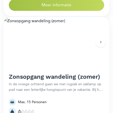
Meer informatie
Zonsopgang wandeling (zomer)
In de vroege ochtend gaan we met rugzak en zaklamp op
pad naar een letterlijke hoogtepunt van je vakantie. Bij het
verschijnen van de eerste zonnestralen ontstaat er een
geweldig mooi kleurenspel en de bergtoppen krijgen een
Max. 15 Personen
gouden gloed.