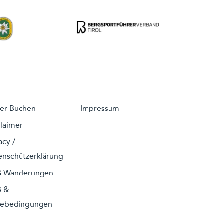
her Buchen
Impressum
claimer
acy /
enschützerklärung
 Wanderungen
 &
sebedingungen