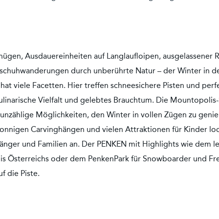
nügen, Ausdauereinheiten auf Langlaufloipen, ausgelassener
schuhwanderungen durch unberührte Natur – der Winter in de
t viele Facetten. Hier treffen schneesichere Pisten und perf
kulinarische Vielfalt und gelebtes Brauchtum. Die Mountopol
unzählige Möglichkeiten, den Winter in vollen Zügen zu gen
sonnigen Carvinghängen und vielen Attraktionen für Kinder loc
fänger und Familien an. Der PENKEN mit Highlights wie dem le
nis Österreichs oder dem PenkenPark für Snowboarder und Fre
f die Piste.