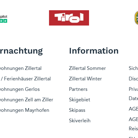
rnachtung
Information
ohnungen Zillertal
Zillertal Sommer
Sic
/ Ferienhäuser Zillertal
Zillertal Winter
Dis
wohnungen Gerlos
Partners
Priv
Dat
ohnungen Zell am Ziller
Skigebiet
AGB
wohnungen Mayrhofen
Skipass
AGB
Skiverleih
Rei