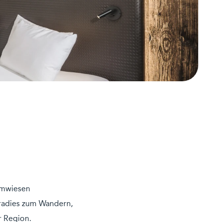
n
Almwiesen
aradies zum Wandern,
er Region.