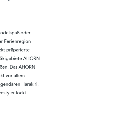
 Rodelspaß oder
r Ferienregion
ekt präparierte
is-Skigebiete AHORN
ießen. Das AHORN
kt vor allem
gendären Harakiri,
estyler lockt