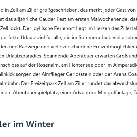
d in Zell am Ziller großgeschrieben, das merkt jeder Gast von
st das alljährliche Gauder Fest am ersten Maiwochenende, da
ell lockt. Der idyllische Ferienort liegt im Herzen des Zillerta
perfekte Urlaubsziel für alle, die im Sommerurlaub viel erleb
r- und Radwege und viele verschiedene Freizeitmöglichkeit
ren Urlaubsparadies. Spannende Abenteuer erwarten Groß und
tenschloss auf der Rosenalm, am Fichtensee oder im Almparadie
linkick sorgen der Almflieger Gerlosstein oder der Arena Coa
nalmbahn. Der Freizeitpark Zell am Ziller rundet das abwechs
einem Abenteuerspielplatz, einer Adventure-Minigolfanlage, T
ller im Winter