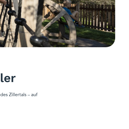
ller
es Zillertals – auf