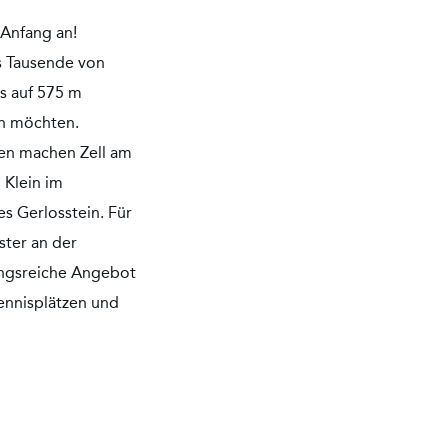
 Anfang an!
s Tausende von
ls auf 575 m
en möchten.
en machen Zell am
 Klein im
s Gerlosstein. Für
ster an der
lungsreiche Angebot
ennisplätzen und