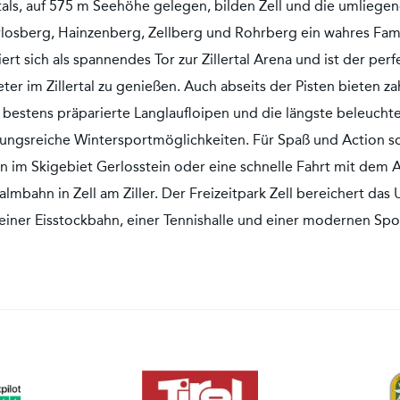
rtals, auf 575 m Seehöhe gelegen, bilden Zell und die umliege
osberg, Hainzenberg, Zellberg und Rohrberg ein wahres Fami
iert sich als spannendes Tor zur Zillertal Arena und ist der per
eter im Zillertal zu genießen. Auch abseits der Pisten bieten za
estens präparierte Langlaufloipen und die längste beleucht
slungsreiche Wintersportmöglichkeiten. Für Spaß und Action s
 im Skigebiet Gerlosstein oder eine schnelle Fahrt mit dem 
almbahn in Zell am Ziller. Der Freizeitpark Zell bereichert das 
 einer Eisstockbahn, einer Tennishalle und einer modernen Sp