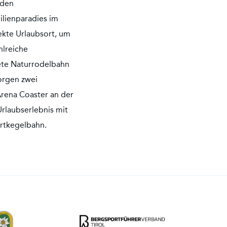
nden
lienparadies im
fekte Urlaubsort, um
hlreiche
ete Naturrodelbahn
orgen zwei
Arena Coaster an der
Urlaubserlebnis mit
ortkegelbahn.